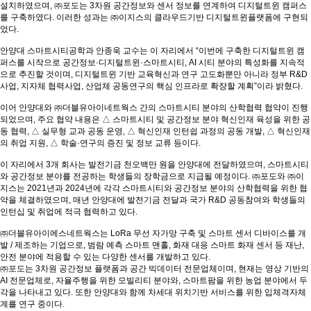
설치하였으며, ㈜포도는 3차원 공간정보와 센서 정보를 연계하여 디지털트윈 캠퍼스
를 구축하였다. 이러한 성과는 ㈜이지스의 클라우드기반 디지털트윈플랫폼에 구현되
었다.
안양대 스마트시티공학과 안종욱 교수는 이 자리에서 “이번에 구축한 디지털트윈 캠
퍼스를 시작으로 공간정보·디지털트윈·스마트시티, AI 시티 분야의 특성화를 지속적
으로 추진할 것이며, 디지털트윈 기반 교육혁신과 연구 고도화뿐만 아니라 정부 R&D
사업, 지자체 협력사업, 산업체 공동연구의 핵심 인프라로 확장할 계획”이라 밝혔다.
이어 안양대와 ㈜더블유아이네트웍스 간의 스마트시티 분야의 산학협력 협약이 진행
되었으며, 주요 협약 내용은 △ 스마트시티 및 공간정보 분야 혁신인재 육성을 위한 공
동 협력, △ 실무형 교과 공동 운영, △ 혁신인재 인턴쉽 과정의 공동 개발, △ 혁신인재
의 취업 지원, △ 학술·연구의 증진 및 정보 교류 등이다.
이 자리에서 3개 회사는 발전기금 천오백만 원을 안양대에 전달하였으며, 스마트시티
와 공간정보 분야를 전공하는 학생들의 장학금으로 지급될 예정이다. ㈜포도와 ㈜이
지스는 2021년과 2024년에 각각 스마트시티와 공간정보 분야의 산학협력을 위한 협
약을 체결하였으며, 매년 안양대에 발전기금 전달과 국가 R&D 공동참여와 학생들의
인턴십 및 취업에 적극 협력하고 있다.
㈜더블유아이에스네트웍스는 LoRa 무선 자가망 구축 및 스마트 센서 디바이스를 개
발 / 제조하는 기업으로, 범람 예측 스마트 맨홀, 화재 대응 스마트 화재 센서 등 재난,
안전 분야에 적용할 수 있는 다양한 센서를 개발하고 있다.
㈜포도는 3차원 공간정보 플랫폼과 공간 빅데이터 전문업체이며, 현재는 영상 기반의
AI 전문업체로, 자율주행을 위한 모빌리티 분야와, 스마트팜을 위한 농업 분야에서 두
각을 나타내고 있다. 또한 안양대와 함께 차세대 위치기반 서비스를 위한 입체격자체
계를 연구 중이다.