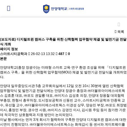
공지사항
목록
(보도자료) 디지털트윈 캠퍼스 구축을 위한 산학협력 업무협약 체결 및 발전기금 전달
식 개최
페이지 정보
스마트시티공학과
26-02-13 13:32
487
0
본문
안양대학교(총장 장광수)는 미래형 스마트 교육·연구 환경 조성을 위해 「디지털트윈
캠퍼스 구축」을 위한 산학협력 업무협약(MOU) 체결 및 발전기금 전달식을 개최하였
다.
안양대 일우중앙도서관 5층 교무회의실에서 12일 오전 10시 30분에 열린 산학협력
업무협약식 및 발전기금 전달식에는 안양대 장광수 총장과 ㈜더블유아이에스네트웍
스 김효훈 대표, ㈜포도 권일룡 대표, ㈜이지스 김성호 의장, 안양대 장용철 대외협력
부총장, 한형서 총무처장, 도시정보공학과 신동빈 교수, 스마트시티공학과 안종욱 교
수, 유선철 교수, ㈜더블유아이에스네트웍스 이경성 상무, 양승민 부장, ㈜포도 최장범
이사, 홍정민 부장, 권수연 사원, ㈜이지스 강경인 이사, 김시원 주임 등이 참가한 가운
데 적극적인 상호협력과 지원 방안이 논의되었다.
이날 행사에서는 먼저 3개 회사가 협력하여 구축한 안양대 디지털트윈 캠퍼스에 대한
시연이 진행되었다. ㈜더블유아이에스네트웍스는 화재감시 등 센서와 게이트웨이를