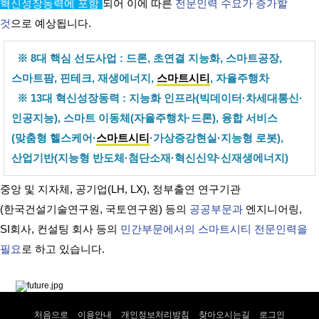
혁신성장동력에 포함
되어 이에 따른
전문인력 수요가 증가할
것
으로 예상됩니다.
※ 8대 핵심 선도사업 : 드론, 초연결 지능화, 스마트공장,
스마트팜, 핀테크, 재생에너지,
스마트시티
, 자율주행차
※ 13대 혁신성장동력 : 지능화 인프라(빅데이터·차세대통신·
인공지능), 스마트 이동체(자율주행차·드론), 융합 서비스
(맞춤형 헬스케어·
스마트시티
·가상증강현실·지능형 로봇),
산업기반(지능형 반도체·첨단소재·혁신신약·신재생에너지)
중앙 및 지자체, 공기업(LH, LX), 정부출연 연구기관
(한국건설기술연구원, 국토연구원) 등의
공공부문과
엔지니어링,
SI회사, 컨설팅 회사 등의
민간부문에서의 스마트시티 전문인력을
필요
로 하고 있습니다.
처음으로
이용안내
개인정보처리방침
찾아오시는길
로그인