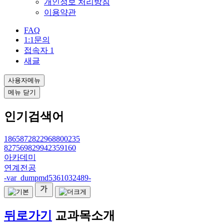
개인정보 처리방침
이용약관
FAQ
1:1문의
접속자
1
새글
사용자메뉴
메뉴 닫기
인기검색어
1865872822968800235
827569829942359160
아카데미
연계전공
-var_dumpmd5361032489-
뒤로가기
교과목소개